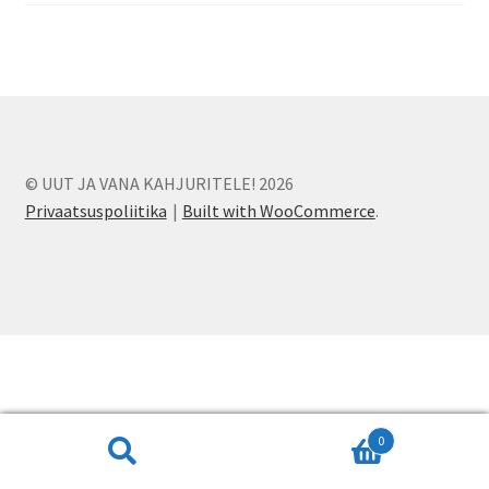
KKK – korduma kippuvad küsimused
Kontakt
Lõuna-Eesti kampaania
© UUT JA VANA KAHJURITELE! 2026
Privaatsuspoliitika
Built with WooCommerce
.
Ostukorv
Pood
Privaatsuspoliitika
Tagastamise avaldus
0
Tänan
Otsi:
Otsi