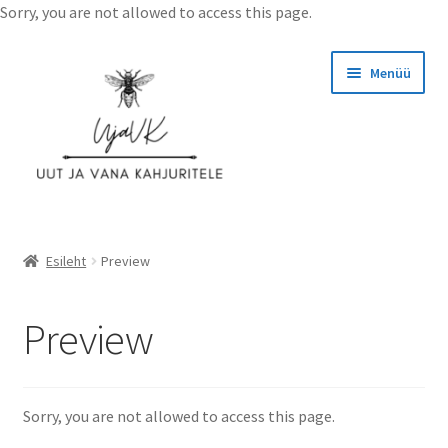
Sorry, you are not allowed to access this page.
Liigu
Liigu
Menüü
navigeerimisele
sisu
juurde
Esileht
Esileht
Preview
Ettevõttest
Preview
Hinnad
Kassa
Sorry, you are not allowed to access this page.
KASUTAJATINGIMUSED