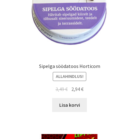
Sipelga söödatoos Horticom
ALLAHINDLUS!
Algne
Current
3,49
€
2,94
€
hind
price
oli:
is:
Lisa korvi
3,49 €.
2,94 €.