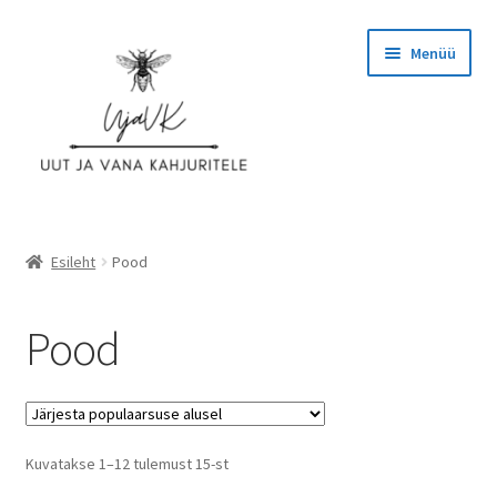
Liigu
Liigu
Menüü
navigeerimisele
sisu
juurde
Esileht
Esileht
Pood
Ettevõttest
Pood
Hinnad
Kassa
Sorted
Kuvatakse 1–12 tulemust 15-st
KASUTAJATINGIMUSED
by