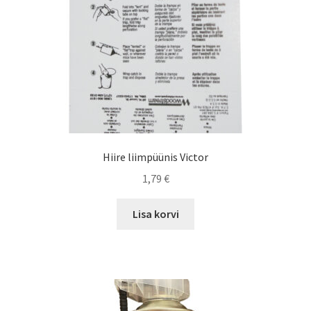
Hiire liimpüünis Victor
1,79
€
Lisa korvi