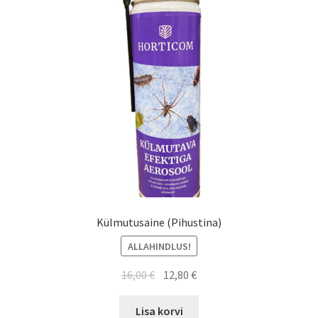
Külmutusaine (Pihustina)
ALLAHINDLUS!
Algne
Current
16,00
€
12,80
€
hind
price
oli:
is:
Lisa korvi