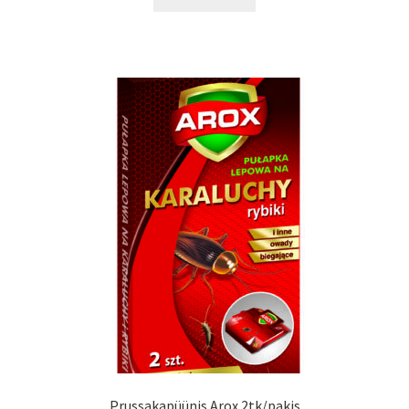
16,00 €.
12,80 €.
Prussakapüünis Arox 2tk/pakis