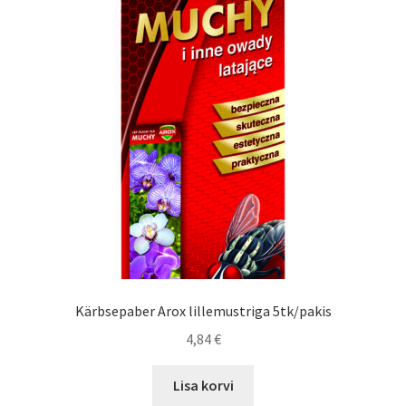
Kärbsepaber Arox lillemustriga 5tk/pakis
4,84
€
Lisa korvi