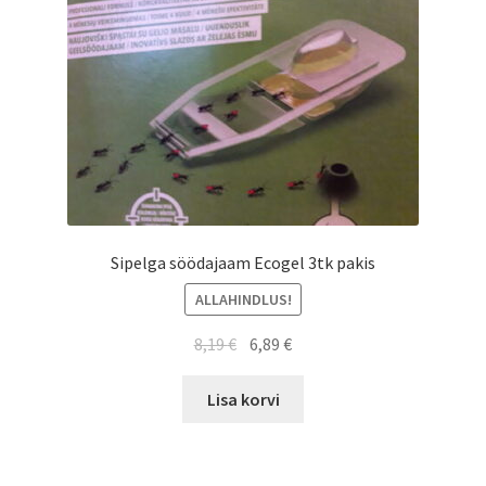
Sipelga söödajaam Ecogel 3tk pakis
ALLAHINDLUS!
Algne
Current
8,19
€
6,89
€
hind
price
oli:
is:
Lisa korvi
8,19 €.
6,89 €.