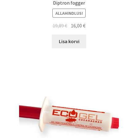
Tule uuri järele, kuidas saad oma kahjuriteprobleemile
Diptron fogger
lahenduse!
ALLAHINDLUS!
Algne
Current
19,89
€
16,00
€
hind
price
oli:
is:
Lisa korvi
19,89 €.
16,00 €.