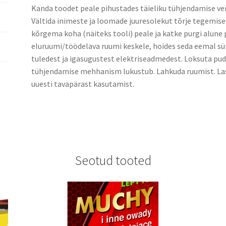
Kanda toodet peale pihustades täieliku tühjendamise venti
Vältida inimeste ja loomade juuresolekut tõrje tegemise
kõrgema koha (näiteks tooli) peale ja katke purgi alune p
eluruumi/töödelava ruumi keskele, hoides seda eemal süt
tuledest ja igasugustest elektriseadmedest. Loksuta pudeli
tühjendamise mehhanism lukustub. Lahkuda ruumist. Las
uuesti tavapärast kasutamist.
Seotud tooted