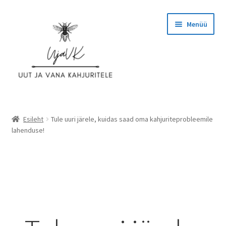
Menüü
Esileht
Esileht
Tule uuri järele, kuidas saad oma kahjuriteprobleemile
lahenduse!
Ettevõttest
Hinnad
Kassa
KASUTAJATINGIMUSED