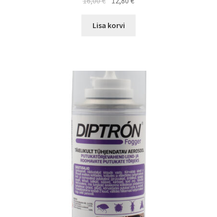
16,00
€
12,80
€
Lisa korvi