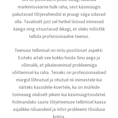
märkimisväärne hulk raha, sest käsimüügis
pakutavad tõrjevahendid ei pruugi väga odavad
olla. Tavaliselt just sel hetkel löövad inimesed
käega ning otsustavad ikkagi, et oleks mõistlik
tellida professionaalne teenus.
Teenuse tellimisel on mitu positiivset aspekti.
Esiteks aitab see kokku hoida Sinu aega ja
võimalik, et pikaleveninud probleemiga
võitlemisel ka raha. Teiseks on professionaalsed
mürgid lõhnatud ja ohutud nii inimestele kui
näiteks kassidele-koertele, ka on mürkide
toimeaeg oluliselt pikem kui käsimüügitoodetel.
Kolmandaks saate tõrjeteenuse tellimisel kaasa
asjalikke nõuandeid ja infot probleemi tõsiduse
kohta.