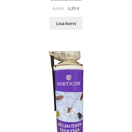
8,19
€
6,89
€
Lisa korvi