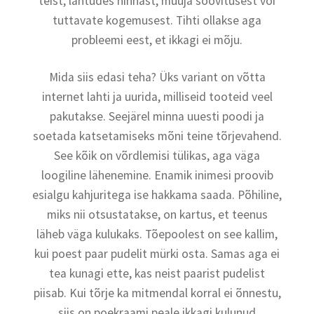
teist, lähtudes hinnast, müüja soovitusest või
tuttavate kogemusest. Tihti ollakse aga
probleemi eest, et ikkagi ei mõju.
Mida siis edasi teha? Üks variant on võtta
internet lahti ja uurida, milliseid tooteid veel
pakutakse. Seejärel minna uuesti poodi ja
soetada katsetamiseks mõni teine tõrjevahend.
See kõik on võrdlemisi tülikas, aga väga
loogiline lähenemine. Enamik inimesi proovib
esialgu kahjuritega ise hakkama saada. Põhiline,
miks nii otsustatakse, on kartus, et teenus
läheb väga kulukaks. Tõepoolest on see kallim,
kui poest paar pudelit mürki osta. Samas aga ei
tea kunagi ette, kas neist paarist pudelist
piisab. Kui tõrje ka mitmendal korral ei õnnestu,
siis on poekraami peale ikkagi kulunud