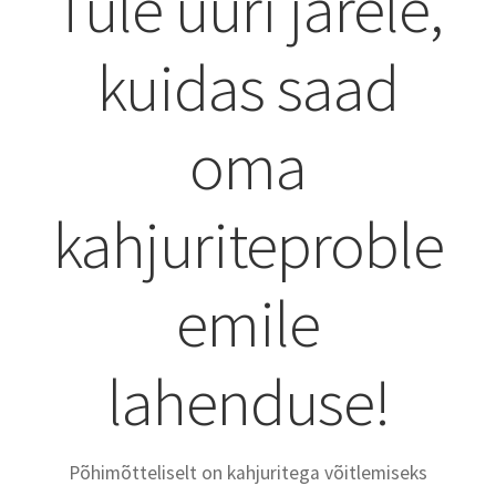
Tule uuri järele,
KKK – korduma kippuvad küsimused
kuidas saad
Kontakt
oma
Lõuna-Eesti kampaania
Ostukorv
kahjuriteproble
Pood
emile
Privaatsuspoliitika
lahenduse!
Tagastamise avaldus
Tänan
Põhimõtteliselt on kahjuritega võitlemiseks