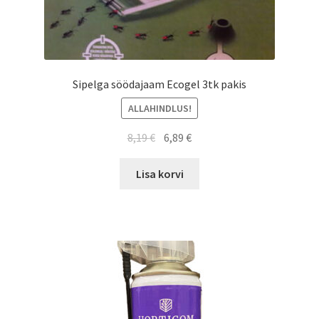
Sipelga söödajaam Ecogel 3tk pakis
ALLAHINDLUS!
8,19
€
6,89
€
Lisa korvi