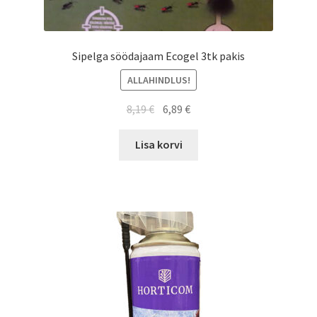
Sipelga söödajaam Ecogel 3tk pakis
ALLAHINDLUS!
8,19
€
6,89
€
Lisa korvi