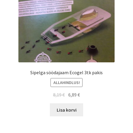
Sipelga söödajaam Ecogel 3tk pakis
ALLAHINDLUS!
8,19
€
6,89
€
Lisa korvi