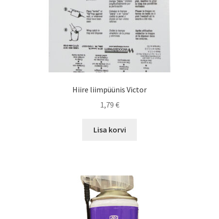
Hiire liimpüünis Victor
1,79
€
Lisa korvi