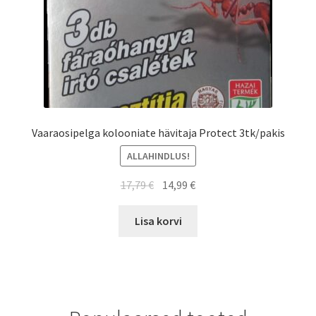
Vaaraosipelga kolooniate hävitaja Protect 3tk/pakis
ALLAHINDLUS!
17,79
€
14,99
€
Lisa korvi