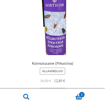
Külmutusaine (Pihustina)
ALLAHINDLUS!
16,00
€
12,80
€
Lisa korvi
0
Otsi