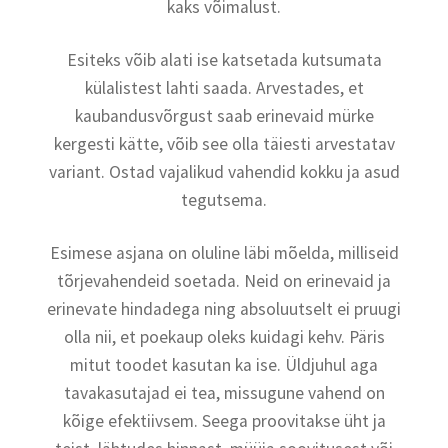
Tule uuri järele, kuidas saad oma kahjuriteprobleemile
kaks võimalust.
lahenduse!
Esiteks võib alati ise katsetada kutsumata
külalistest lahti saada. Arvestades, et
kaubandusvõrgust saab erinevaid mürke
kergesti kätte, võib see olla täiesti arvestatav
variant. Ostad vajalikud vahendid kokku ja asud
tegutsema.
Esimese asjana on oluline läbi mõelda, milliseid
tõrjevahendeid soetada. Neid on erinevaid ja
erinevate hindadega ning absoluutselt ei pruugi
olla nii, et poekaup oleks kuidagi kehv. Päris
mitut toodet kasutan ka ise. Üldjuhul aga
tavakasutajad ei tea, missugune vahend on
kõige efektiivsem. Seega proovitakse üht ja