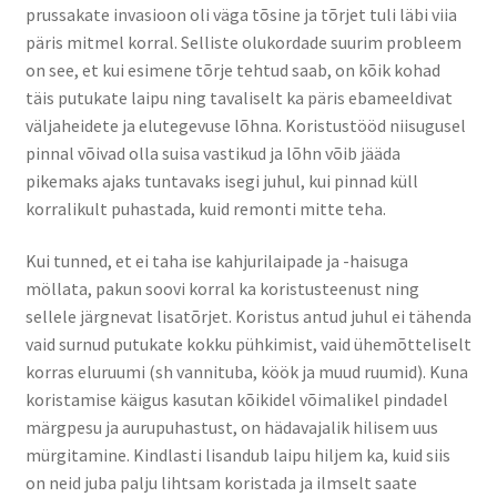
Tule uuri järele, kuidas saad oma kahjuriteprobleemile
prussakate invasioon oli väga tõsine ja tõrjet tuli läbi viia
lahenduse!
päris mitmel korral. Selliste olukordade suurim probleem
on see, et kui esimene tõrje tehtud saab, on kõik kohad
täis putukate laipu ning tavaliselt ka päris ebameeldivat
väljaheidete ja elutegevuse lõhna. Koristustööd niisugusel
pinnal võivad olla suisa vastikud ja lõhn võib jääda
pikemaks ajaks tuntavaks isegi juhul, kui pinnad küll
korralikult puhastada, kuid remonti mitte teha.
Kui tunned, et ei taha ise kahjurilaipade ja -haisuga
möllata, pakun soovi korral ka koristusteenust ning
sellele järgnevat lisatõrjet. Koristus antud juhul ei tähenda
vaid surnud putukate kokku pühkimist, vaid ühemõtteliselt
korras eluruumi (sh vannituba, köök ja muud ruumid). Kuna
koristamise käigus kasutan kõikidel võimalikel pindadel
märgpesu ja aurupuhastust, on hädavajalik hilisem uus
mürgitamine. Kindlasti lisandub laipu hiljem ka, kuid siis
on neid juba palju lihtsam koristada ja ilmselt saate