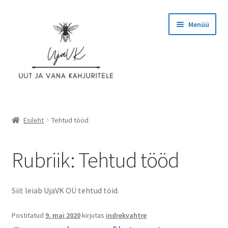
Liigu
Liigu
Menüü
navigeerimisele
sisu
juurde
Esileht
Esileht
Tehtud tööd
Ettevõttest
Rubriik:
Tehtud tööd
Hinnad
Kassa
Siit leiab UjaVK OÜ tehtud töid.
KASUTAJATINGIMUSED
Postitatud
9. mai 2020
kirjutas
indrekvahtre