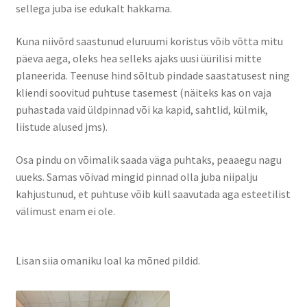
sellega juba ise edukalt hakkama.
Kuna niivõrd saastunud eluruumi koristus võib võtta mitu
päeva aega, oleks hea selleks ajaks uusi üürilisi mitte
planeerida. Teenuse hind sõltub pindade saastatusest ning
kliendi soovitud puhtuse tasemest (näiteks kas on vaja
puhastada vaid üldpinnad või ka kapid, sahtlid, külmik,
liistude alused jms).
Osa pindu on võimalik saada väga puhtaks, peaaegu nagu
uueks. Samas võivad mingid pinnad olla juba niipalju
kahjustunud, et puhtuse võib küll saavutada aga esteetilist
välimust enam ei ole.
Lisan siia omaniku loal ka mõned pildid.