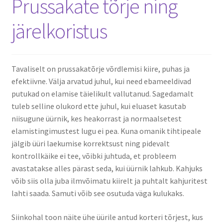
Prussakate tõrje ning
KKK – korduma kippuvad küsimused
järelkoristus
Kontakt
Lõuna-Eesti kampaania
Tavaliselt on prussakatõrje võrdlemisi kiire, puhas ja
efektiivne. Välja arvatud juhul, kui need ebameeldivad
Ostukorv
putukad on elamise täielikult vallutanud. Sagedamalt
tuleb selline olukord ette juhul, kui eluaset kasutab
Pood
niisugune üürnik, kes heakorrast ja normaalsetest
elamistingimustest lugu ei pea. Kuna omanik tihtipeale
jälgib üüri laekumise korrektsust ning pidevalt
Privaatsuspoliitika
kontrollkäike ei tee, võibki juhtuda, et probleem
avastatakse alles pärast seda, kui üürnik lahkub. Kahjuks
Tagastamise avaldus
võib siis olla juba ilmvõimatu kiirelt ja puhtalt kahjuritest
lahti saada. Samuti võib see osutuda väga kulukaks.
Tänan
Siinkohal toon näite ühe üürile antud korteri tõrjest, kus