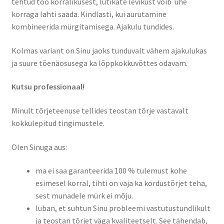
tehtud töö korralikusest, lutikate levikust võib ühe
korraga lahti saada. Kindlasti, kui aurutamine
kombineerida mürgitamisega. Ajakulu tundides.
Kolmas variant on Sinu jaoks tunduvalt vähem ajakulukas
ja suure tõenäosusega ka lõppkokkuvõttes odavam.
Kutsu professionaal!
Minult tõrjeteenuse tellides teostan tõrje vastavalt
kokkulepitud tingimustele.
Olen Sinuga aus:
ma ei saa garanteerida 100 % tulemust kohe
esimesel korral, tihti on vaja ka kordustõrjet teha,
sest munadele mürk ei mõju.
luban, et suhtun Sinu probleemi vastutustundlikult
ja teostan tõrjet väga kvaliteetselt. See tähendab,