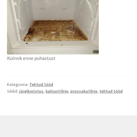
Külmik enne puhastust
Kategooria:
Tehtud tööd
Sildid:
järelkoristus
,
kahjuritõrje
,
prussakatõrje
,
tehtud tööd