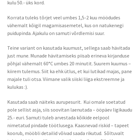
kulu 50.- üks kord.
Korrata tuleks tõrjet veel umbes 1,5-2 kuu möödudes
vähemalt kõigil magamisasemetel, kus on natukenegi
puidupinda. Ajakulu on samuti võrdlemisi suur.
Teine variant on kasutada kuumust, sellega saab hävitada
just mune. Munade hävitamiseks piisab erineva kirjanduse
põhjal vähemalt 60°C umbes 20 minutit. Suurem kuumus –
kiirem tulemus. Siit ka ehk ütlus, et kui lutikad majas, pane
majale tuli otsa. Viimane valik siiski liiga ekstreemne ja
kulukas :).
Kasutada saab näiteks aurupesurit. Kui omale soetatud
pole sellist asja, siis soovitan laenutada – ööpäev ligikaudu
25.- euri. Samuti tuleb arvestada kõikide eelpool
nimetatud pindade töötlusega. Kaasnevad riskid – tapeet
koorub, mööbli detailid võivad saada rikutud. Sõltuvalt