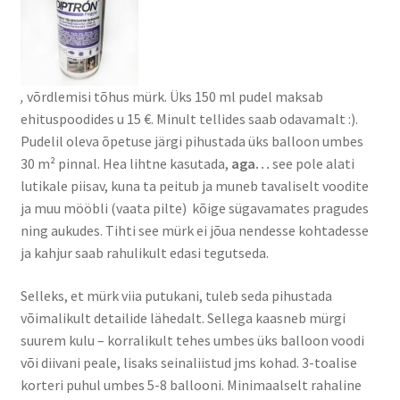
,
võrdlemisi tõhus mürk. Üks 150 ml pudel maksab
ehituspoodides u 15 €. Minult tellides saab odavamalt :).
Pudelil oleva õpetuse järgi pihustada üks balloon umbes
30 m² pinnal. Hea lihtne kasutada,
aga…
see pole alati
lutikale piisav, kuna ta peitub ja muneb tavaliselt voodite
ja muu mööbli (vaata pilte) kõige sügavamates pragudes
ning aukudes. Tihti see mürk ei jõua nendesse kohtadesse
ja kahjur saab rahulikult edasi tegutseda.
Selleks, et mürk viia putukani, tuleb seda pihustada
võimalikult detailide lähedalt. Sellega kaasneb mürgi
suurem kulu – korralikult tehes umbes üks balloon voodi
või diivani peale, lisaks seinaliistud jms kohad. 3-toalise
korteri puhul umbes 5-8 ballooni. Minimaalselt rahaline