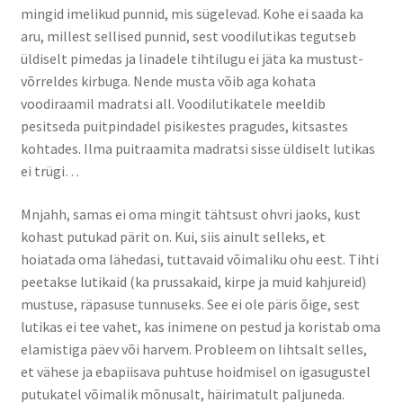
Tule uuri järele, kuidas saad oma kahjuriteprobleemile
mingid imelikud punnid, mis sügelevad. Kohe ei saada ka
lahenduse!
aru, millest sellised punnid, sest voodilutikas tegutseb
üldiselt pimedas ja linadele tihtilugu ei jäta ka mustust-
võrreldes kirbuga. Nende musta võib aga kohata
voodiraamil madratsi all. Voodilutikatele meeldib
pesitseda puitpindadel pisikestes pragudes, kitsastes
kohtades. Ilma puitraamita madratsi sisse üldiselt lutikas
ei trügi…
Mnjahh, samas ei oma mingit tähtsust ohvri jaoks, kust
kohast putukad pärit on. Kui, siis ainult selleks, et
hoiatada oma lähedasi, tuttavaid võimaliku ohu eest. Tihti
peetakse lutikaid (ka prussakaid, kirpe ja muid kahjureid)
mustuse, räpasuse tunnuseks. See ei ole päris õige, sest
lutikas ei tee vahet, kas inimene on pestud ja koristab oma
elamistiga päev või harvem. Probleem on lihtsalt selles,
et vähese ja ebapiisava puhtuse hoidmisel on igasugustel
putukatel võimalik mõnusalt, häirimatult paljuneda.