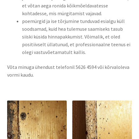
et võtan aega ronida kõikmõeldavatesse
kohtadesse, mis mürgitamist vajavad.
poemürgid ja ise tõrjumine tunduvad esialgu küll
soodsamad, kuid hea tulemuse saamiseks tasub
siiski küsida hinnapakkumist. Võimalik, et oled
positiivselt üllatunud, et professionaalne teenus ei
olegi vastuvõetamatult kallis.
Võta minuga ühendust telefonil 5626 4594 või kõrvaloleva
vormi kaudu.