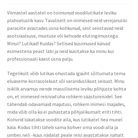
KKK – korduma kippuvad küsimused
Viimastel aastatel on toimunud voodilutikate leviku
plahvatuslik kasv. Tavaliselt on inimesed neid verejanulisi
Kontakt
parasiite avastades üsna kohkunud, sest seostavad neid
asotsiaalsuse, mustuse või kehvade elutingimustega.
Lõuna-Eesti kampaania
Minul? Lutikad! Kuidas? Sellised küsimused käivad
esimestena peast läbi ja neid küsitakse ka minu kui
Ostukorv
professionaali käest üsna palju.
Pood
Tegelikult võib lutikas ohustada igaüht sõltumata tema
eluaseme korrasolekust või varanduslikust seisust. Minu
isiklik arvamus nende massilisema leviku põhjuste kohta
Privaatsuspoliitika
on, et inimesed reisivad üha rohkem säästureisidel. See
tähendab odavamaid majutusi, rohkem inimesi majades,
Tagastamise avaldus
mida võib olla ka ei puhastata põhjalikumalt eriti tihti.
Kohvrid lükatakse voodite alla, kus lutikatel hea munel
Tänan
käia. Kodus tihti läheb sama kohver oma voodi alla ja
umbes neli -kuus nädalat peale reisi avastatakse nahalt