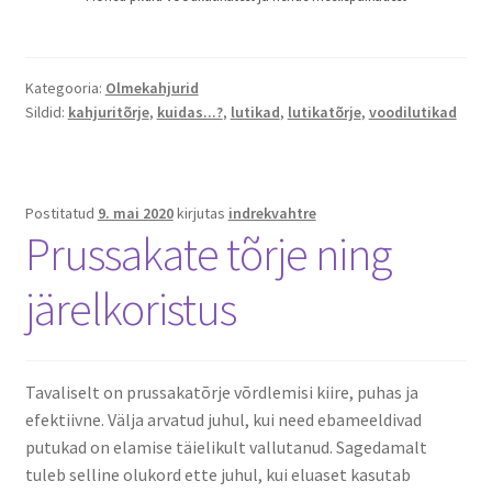
Kategooria:
Olmekahjurid
Sildid:
kahjuritõrje
,
kuidas...?
,
lutikad
,
lutikatõrje
,
voodilutikad
Postitatud
9. mai 2020
kirjutas
indrekvahtre
Prussakate tõrje ning
järelkoristus
Tavaliselt on prussakatõrje võrdlemisi kiire, puhas ja
efektiivne. Välja arvatud juhul, kui need ebameeldivad
putukad on elamise täielikult vallutanud. Sagedamalt
tuleb selline olukord ette juhul, kui eluaset kasutab