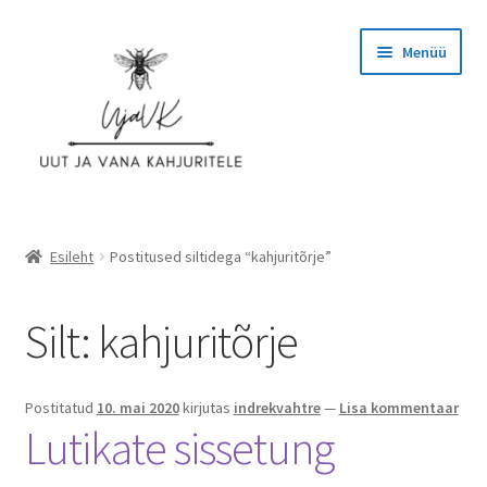
Liigu
Liigu
Menüü
navigeerimisele
sisu
juurde
Esileht
Esileht
Postitused siltidega “kahjuritõrje”
Ettevõttest
Silt:
kahjuritõrje
Hinnad
Kassa
Postitatud
10. mai 2020
kirjutas
indrekvahtre
—
Lisa kommentaar
Lutikate sissetung
KASUTAJATINGIMUSED