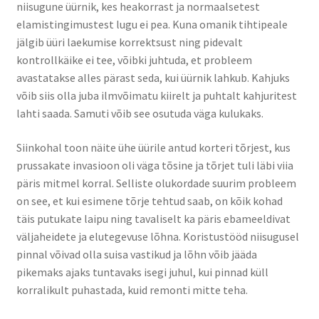
niisugune üürnik, kes heakorrast ja normaalsetest
elamistingimustest lugu ei pea. Kuna omanik tihtipeale
jälgib üüri laekumise korrektsust ning pidevalt
kontrollkäike ei tee, võibki juhtuda, et probleem
avastatakse alles pärast seda, kui üürnik lahkub. Kahjuks
võib siis olla juba ilmvõimatu kiirelt ja puhtalt kahjuritest
lahti saada. Samuti võib see osutuda väga kulukaks.
Siinkohal toon näite ühe üürile antud korteri tõrjest, kus
prussakate invasioon oli väga tõsine ja tõrjet tuli läbi viia
päris mitmel korral. Selliste olukordade suurim probleem
on see, et kui esimene tõrje tehtud saab, on kõik kohad
täis putukate laipu ning tavaliselt ka päris ebameeldivat
väljaheidete ja elutegevuse lõhna. Koristustööd niisugusel
pinnal võivad olla suisa vastikud ja lõhn võib jääda
pikemaks ajaks tuntavaks isegi juhul, kui pinnad küll
korralikult puhastada, kuid remonti mitte teha.