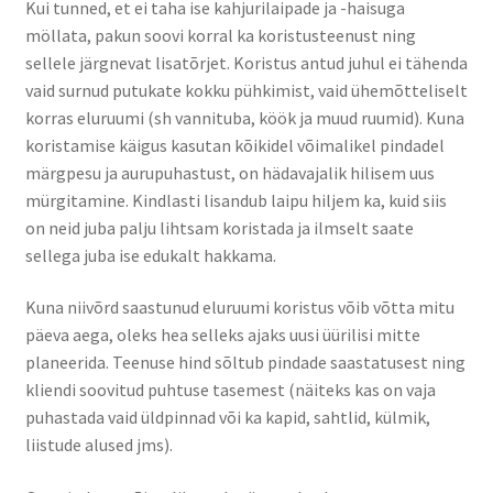
Kui tunned, et ei taha ise kahjurilaipade ja -haisuga
möllata, pakun soovi korral ka koristusteenust ning
sellele järgnevat lisatõrjet. Koristus antud juhul ei tähenda
vaid surnud putukate kokku pühkimist, vaid ühemõtteliselt
korras eluruumi (sh vannituba, köök ja muud ruumid). Kuna
koristamise käigus kasutan kõikidel võimalikel pindadel
märgpesu ja aurupuhastust, on hädavajalik hilisem uus
mürgitamine. Kindlasti lisandub laipu hiljem ka, kuid siis
on neid juba palju lihtsam koristada ja ilmselt saate
sellega juba ise edukalt hakkama.
Kuna niivõrd saastunud eluruumi koristus võib võtta mitu
päeva aega, oleks hea selleks ajaks uusi üürilisi mitte
planeerida. Teenuse hind sõltub pindade saastatusest ning
kliendi soovitud puhtuse tasemest (näiteks kas on vaja
puhastada vaid üldpinnad või ka kapid, sahtlid, külmik,
liistude alused jms).