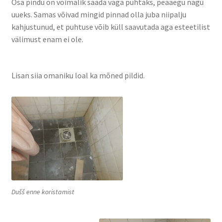
Osa pindu on võimalik saada väga puhtaks, peaaegu nagu
uueks. Samas võivad mingid pinnad olla juba niipalju
kahjustunud, et puhtuse võib küll saavutada aga esteetilist
välimust enam ei ole.
Lisan siia omaniku loal ka mõned pildid.
Dušš enne koristamist