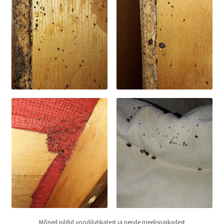
Mõned pildid voodilutikatest ja nende meelispaikadest