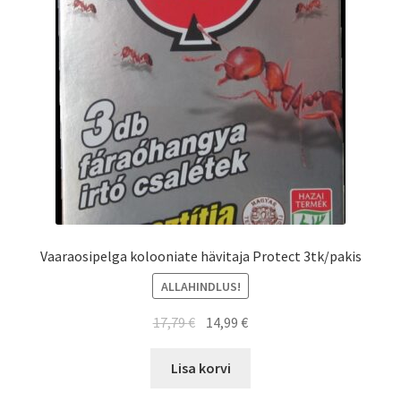
Vaaraosipelga kolooniate hävitaja Protect 3tk/pakis
ALLAHINDLUS!
Algne
Current
17,79
€
14,99
€
hind
price
oli:
is:
Lisa korvi
17,79 €.
14,99 €.