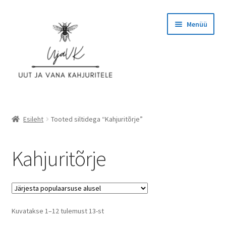
Liigu
Liigu
Menüü
navigeerimisele
sisu
juurde
Esileht
Esileht
Tooted siltidega “Kahjuritõrje”
Ettevõttest
Kahjuritõrje
Hinnad
Kassa
Sorted
Kuvatakse 1–12 tulemust 13-st
KASUTAJATINGIMUSED
by