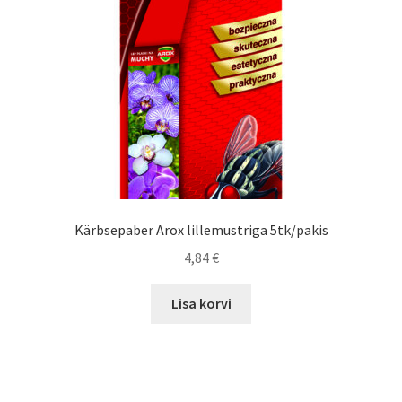
Kärbsepaber Arox lillemustriga 5tk/pakis
4,84
€
Lisa korvi