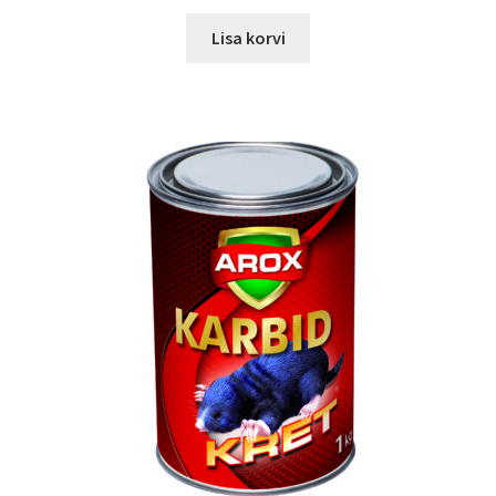
hind
price
oli:
is:
Lisa korvi
6,20 €.
4,15 €.