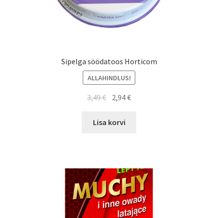
Sipelga söödatoos Horticom
ALLAHINDLUS!
Algne
Current
3,49
€
2,94
€
hind
price
oli:
is:
Lisa korvi
3,49 €.
2,94 €.