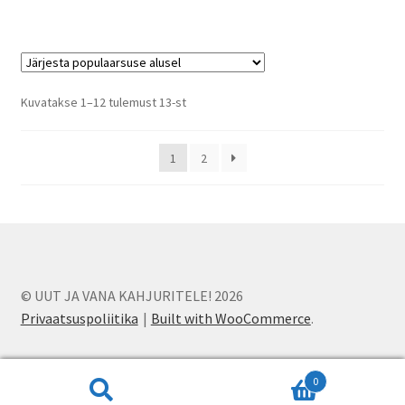
Sorted
Kuvatakse 1–12 tulemust 13-st
by
popularity
1
2
© UUT JA VANA KAHJURITELE! 2026
Privaatsuspoliitika
Built with WooCommerce
.
0
Otsi:
Otsi