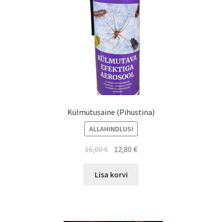
Külmutusaine (Pihustina)
ALLAHINDLUS!
Algne
Current
16,00
€
12,80
€
hind
price
oli:
is:
Lisa korvi
16,00 €.
12,80 €.