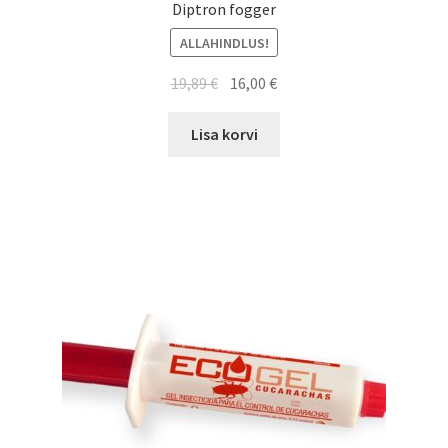
Tule uuri järele, kuidas saad oma kahjuriteprobleemile
Diptron fogger
lahenduse!
ALLAHINDLUS!
Algne
Current
19,89
€
16,00
€
hind
price
oli:
is:
Lisa korvi
19,89 €.
16,00 €.