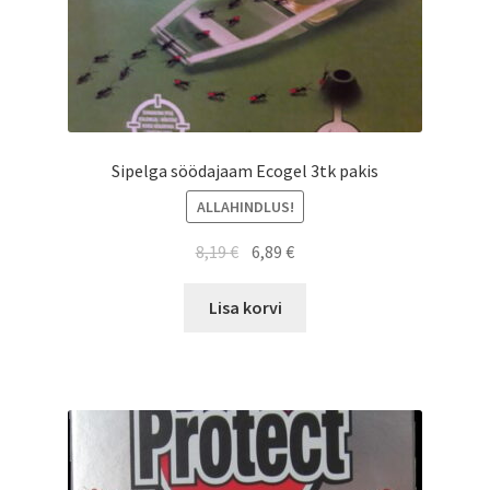
Sipelga söödajaam Ecogel 3tk pakis
ALLAHINDLUS!
Algne
Current
8,19
€
6,89
€
hind
price
oli:
is:
Lisa korvi
8,19 €.
6,89 €.