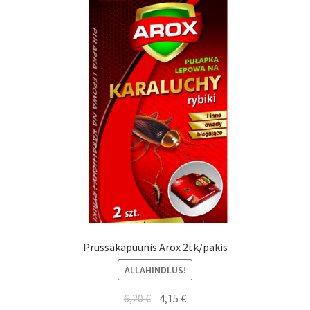
Prussakapüünis Arox 2tk/pakis
ALLAHINDLUS!
Algne
Current
6,20
€
4,15
€