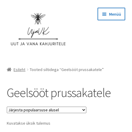
Liigu
Liigu
Menüü
navigeerimisele
sisu
juurde
Esileht
Esileht
Tooted siltidega “Geelsööt prussakatele”
Ettevõttest
Geelsööt prussakatele
Hinnad
Kassa
Kuvatakse üksik tulemus
KASUTAJATINGIMUSED