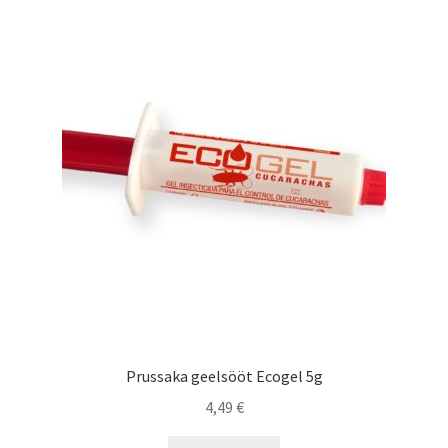
KKK – korduma kippuvad küsimused
Kontakt
Lõuna-Eesti kampaania
Ostukorv
Pood
Privaatsuspoliitika
Tagastamise avaldus
Prussaka geelsööt Ecogel 5g
Tänan
4,49
€