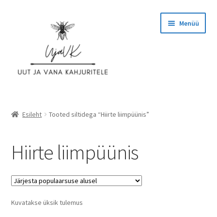
Liigu
Liigu
Menüü
navigeerimisele
sisu
juurde
Esileht
Esileht
Tooted siltidega “Hiirte liimpüünis”
Ettevõttest
Hiirte liimpüünis
Hinnad
Kassa
Kuvatakse üksik tulemus
KASUTAJATINGIMUSED