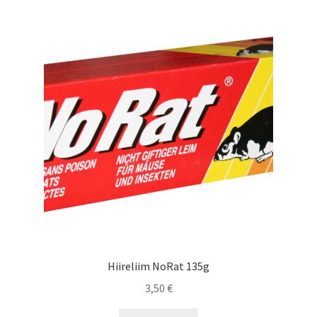
KKK – korduma kippuvad küsimused
Kontakt
Lõuna-Eesti kampaania
Ostukorv
Pood
Privaatsuspoliitika
Tagastamise avaldus
Hiireliim NoRat 135g
Tänan
3,50
€