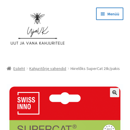
Liigu
Liigu
Menüü
navigeerimisele
sisu
juurde
Esileht
Esileht
Kahjuritõrje vahendid
Hiirelõks SuperCat 2tk/pakis
Ettevõttest
Hinnad
Kassa
KASUTAJATINGIMUSED