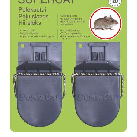
KKK – korduma kippuvad küsimused
Kontakt
Lõuna-Eesti kampaania
Ostukorv
Pood
Privaatsuspoliitika
Tagastamise avaldus
Tänan