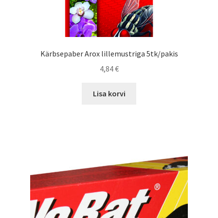
Kärbsepaber Arox lillemustriga 5tk/pakis
4,84
€
Lisa korvi