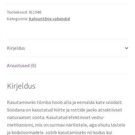
kogus
Tootekood:
411946
Kategooria:
Kahjuritõrje vahendid
Kirjeldus
Arvustused (0)
Kirjeldus
Kasutamiseks tõmba hoob alla ja eemalda kate söödalt.
Söödana on kasutatud hiirte ja rottide jaoks atraktiivset
naturaalset sööta. Kasutatud efektiivset vedru-
mehhanismi, mis on surmav närilistele, aga ohutu lastele
ja koduloomadele. sobib kasutamiseks nii kodus kui