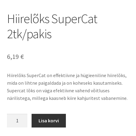
Tule uuri järele, kuidas saad oma kahjuriteprobleemile
lahenduse!
Hiirelõks SuperCat
2tk/pakis
6,19
€
Hiirelõks SuperCat on effektiivne ja hügieeniline hiirelõks,
mida on lihtne paigaldada ja on koheseks kasutamiseks.
Supercat lõks on väga efektiivne vahend võitluses
närilistega, millega kaasneb kiire kahjuritest vabanemine.
Hiirelõks
Lisa korvi
SuperCat
2tk/pakis